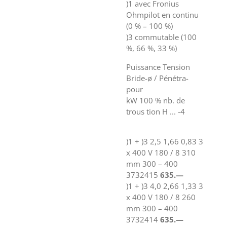
)1 avec Fronius
Ohmpilot en continu
(0 % – 100 %)
)3 commutable (100
%, 66 %, 33 %)
Puissance Tension
Bride-ø / Pénétra-
pour
kW 100 % nb. de
trous tion H ... -4
)1 + )3 2,5 1,66 0,83 3
x 400 V 180 / 8 310
mm 300 – 400
3732415
635.—
)1 + )3 4,0 2,66 1,33 3
x 400 V 180 / 8 260
mm 300 – 400
3732414
635.—