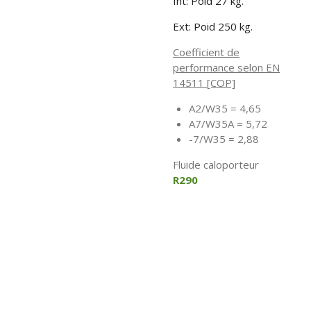
Int: Poid 27 kg.
Ext: Poid 250 kg.
Coefficient de
performance selon EN
14511 [COP]
A2/W35 = 4,65
A7/W35A = 5,72
-7/W35 = 2,88
Fluide caloporteur
R290