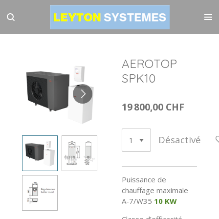
Passer
au
contenu
principal
AEROTOP
SPK10
19 800,00 CHF
Désactivé
Puissance de
chauffage maximale
A-7/W35
10 KW
Classe d’efficacité