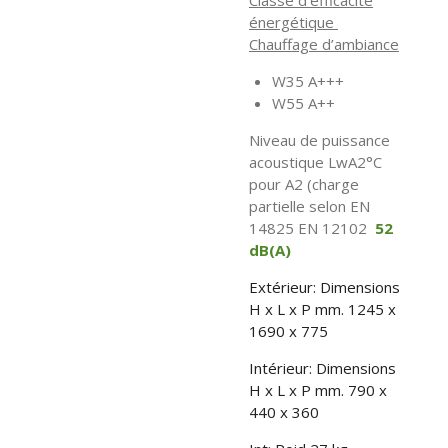
énergétique
Chauffage d’ambiance
W35 A+++
W55 A++
Niveau de puissance
acoustique LwA2°C
pour A2 (charge
partielle selon EN
14825 EN 12102
52
dB(A)
Extérieur: Dimensions
H x L x P mm. 1245 x
1690 x 775
Intérieur:
Dimensions
H x L x P mm.
790 x
440 x 360